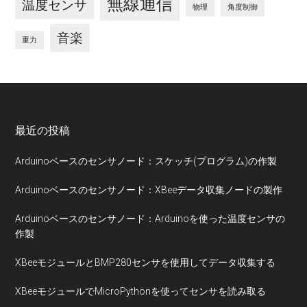
無線通信
温度センサ
物理
角度制御
音楽
重力
Footer
最近の投稿
Arduinoベースのセンサノード：スケッチ(プログラム)の作製
Arduinoベースのセンサノード：XBeeデータ収集ノードの製作
Arduinoベースのセンサノード：Arduinoを使った温度センサの
作製
XBeeモジュールとBMP280センサを使用してデータ収集する
XBeeモジュールでMicroPythonを使ってセンサを読み取る