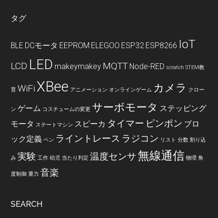
タグ
IoT
BLE
DCモータ
EEPROM
ELEGOO
ESP32
ESP8266
LED
LCD
MQTT
makeymakey
Node-RED
scratch
STEM教
XBee
カメラ
WiFi
育
アニメーション
オンラインゲーム
クロー
サーボモータ
ゲーム
ステッピング
ン
コスチュームの変更
タイマー
ピンポン
モータ
スピーカ
ブロ
ステートマシン
ライントレース
ラジコン
ック定義
ペン
リスト
分数
割り込
無線通信
実験
温度センサ
み
工作
幼児
当たり判定
物理
角
音楽
度制御
重力
SEARCH