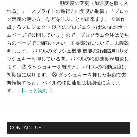
動速度の変更（加速度を取り入
れる）」「スプライトの進行方向角度の制御」「ブロッ
ク定義の使い方」などを学ぶことが出来ます。 今回作
成するプロジェクト 以下のプロジェクトはScratchホー
ムページで公開していますので、プログラム全体はそち
らのページでご確認下さい。主要部分について、以降説
明します。 パドルのダッシュ機能 機能の詳細説明 ①ダ
ッシュキーを押している間、パドルの移動速度が加速し
ます。② ダッシュキーを離すと、 パドルの移動速度は
初期値に戻ります。 ③ ダッシュキーを押した状態で方
向転換すると、 パドルの移動速度は初期値に戻りま
す。 …
[もっと読む...]
about
Scratch
リ
ミ
ッ
最
CONTACT US
ク