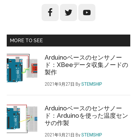
初
ス
で
の
学
サ
ぶ：
イ
ピ
MORE TO SEE
ン
ド
ポ
バ
Arduinoベースのセンサノー
ン
ド：XBeeデータ収集ノードの
ー
ゲ
製作
ー
ム
2021年9月27日
By
STEMSHIP
に
高
速
Arduinoベースのセンサノー
移
ド：Arduinoを使った温度セン
動・
サの作製
パ
2021年9月21日
By
STEMSHIP
ド