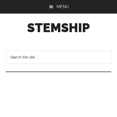
Skip
Skip
Skip
MENU
to
to
to
main
primary
footer
STEMSHIP
content
sidebar
も
の
づ
Search
く
the
り
site
を
...
通
し
て、
科
学
を