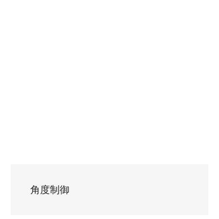
学
ぼ
う！
角度制御