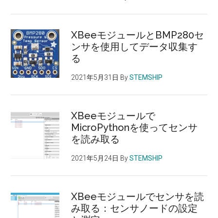
ル
変
XBeeモジュールとBMP280セ
形・
ンサを使用してデータ収集す
跳
る
ね
返
2021年5月31日
By
STEMSHIP
り
角
度
XBeeモジュールで
制
MicroPythonを使ってセンサ
を読み取る
御
の
2021年5月24日
By
STEMSHIP
機
能
を
XBeeモジュールでセンサを読
追
み取る：センサノードの設定
加