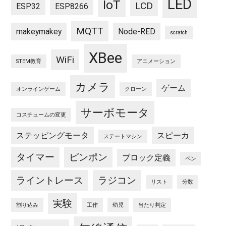
LED
IoT
LCD
ESP32
ESP8266
MQTT
makeymakey
Node-RED
scratch
XBee
WiFi
STEM教育
アニメーション
カメラ
ゲーム
オンラインゲーム
クローン
サーボモータ
コスチュームの変更
ステッピングモータ
スピーカ
ステートマシン
タイマー
ピンポン
ブロック定義
ペン
ライントレース
ラジコン
リスト
分数
実験
割り込み
工作
幼児
当たり判定