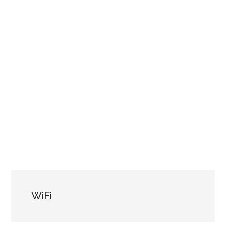
学
ぼ
う！
WiFi