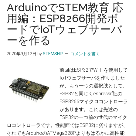
ArduinoでSTEM教育​ 応
育​
応
用編：ESP8266開発ボ
用
ードでIoTウェブサーバ
編：
ーを作る
Wi-
Fi
経
2020年9月12日
by
STEMSHIP
コメントを書く
由
で
前回はESP32でWi-Fiを使用して
接
IoTウェブサーバを作りました
続
が、もう一つの選択肢として、
す
ESP32と同じくespressif社の
る
ESP8266マイクロコントローラ
方
があります。これは先述の
法
ESP32の一つ前の世代のマイク
ロコントローラです。性能面ではESP32に劣りますが、
それでもArduinoのATMega328Pよりもはるかに高性能