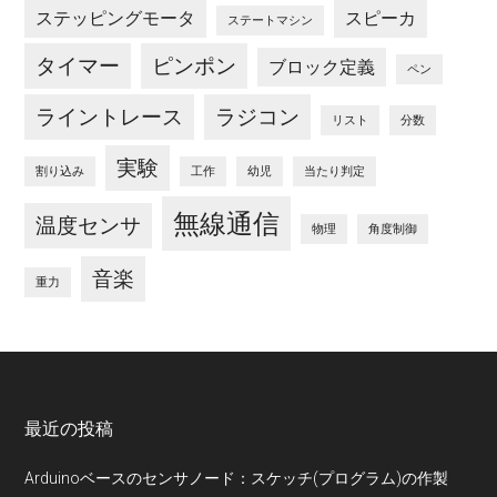
ステッピングモータ
スピーカ
ステートマシン
タイマー
ピンポン
ブロック定義
ペン
ライントレース
ラジコン
リスト
分数
実験
割り込み
工作
幼児
当たり判定
無線通信
温度センサ
物理
角度制御
音楽
重力
Footer
最近の投稿
Arduinoベースのセンサノード：スケッチ(プログラム)の作製