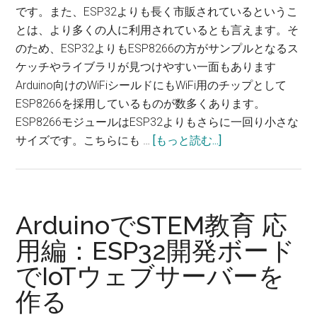
です。また、ESP32よりも長く市販されているというこ
とは、より多くの人に利用されているとも言えます。そ
のため、ESP32よりもESP8266の方がサンプルとなるス
ケッチやライブラリが見つけやすい一面もあります
Arduino向けのWiFiシールドにもWiFi用のチップとして
ESP8266を採用しているものが数多くあります。
ESP8266モジュールはESP32よりもさらに一回り小さな
サイズです。こちらにも …
[もっと読む...]
about
Arduino
で
STEM
教
ArduinoでSTEM教育​ 応
育​
用編：ESP32開発ボード
応
でIoTウェブサーバーを
用
編：
作る
ESP8266