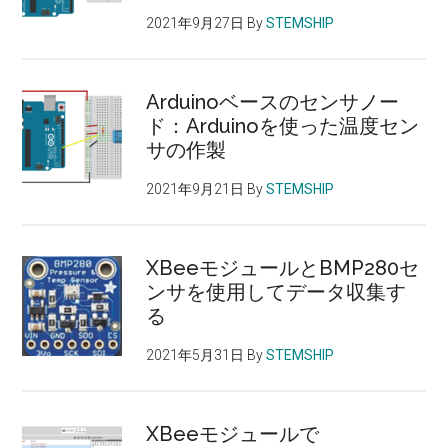
IoT
2021年9月27日
By
STEMSHIP
ウ
ェ
ブ
Arduinoベースのセンサノー
サ
ド：Arduinoを使った温度セン
ー
サの作製
バ
2021年9月21日
By
STEMSHIP
ー
を
作
XBeeモジュールとBMP280セ
る
ンサを使用してデータ収集す
る
2021年5月31日
By
STEMSHIP
XBeeモジュールで