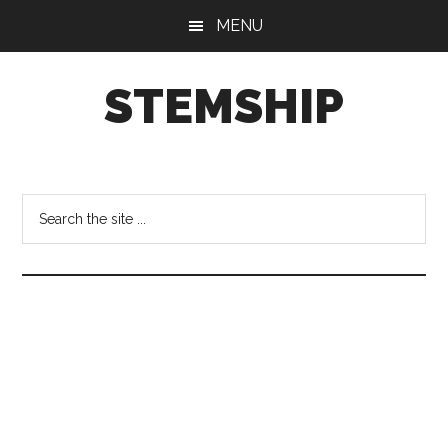
Skip
Skip
Skip
MENU
to
to
to
main
primary
footer
STEMSHIP
content
sidebar
も
の
づ
Search
く
the
り
site
を
...
通
し
て、
科
学
を