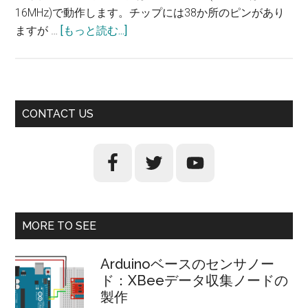
16MHz)で動作します。チップには38か所のピンがあり
ますが …
[もっと読む...]
about
Arduino
で
STEM
教
最
CONTACT US
育​
初
応
用
の
編：
サ
ESP32
イ
開
MORE TO SEE
発
ド
ボ
バ
Arduinoベースのセンサノー
ー
ド：XBeeデータ収集ノードの
ー
ド
製作
で