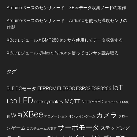
Arduinoベースのセンサノード：XBeeデータ収集ノードの製作
Arduinoベースのセンサノード：Arduinoを使った温度センサの
作製
XBeeモジュールとBMP280センサを使用してデータ収集する
XBeeモジュールでMicroPythonを使ってセンサを読み取る
タグ
IoT
BLE
DCモータ
EEPROM
ELEGOO
ESP32
ESP8266
LED
LCD
MQTT
makeymakey
Node-RED
scratch
STEM教
XBee
カメラ
WiFi
育
アニメーション
オンラインゲーム
クロー
サーボモータ
ゲーム
ステッピング
ン
コスチュームの変更