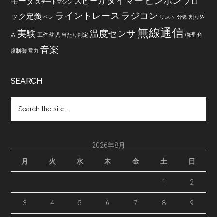
タイマー
ピンポン
モータ
スピーカ
ブロ
ステートマシン
ライントレース
ラジコン
ック定義
ペン
リスト
分数
割り込
無線通信
実験
温度センサ
み
工作
幼児
当たり判定
物理
角
音楽
度制御
重力
SEARCH
Search
the
site
...
2026年8月
月
火
水
木
金
土
日
1
2
3
4
5
6
7
8
9