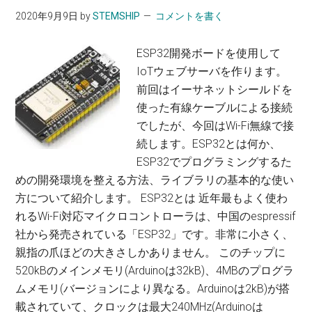
開
2020年9月9日
by
STEMSHIP
コメントを書く
発
ボ
ESP32開発ボードを使用して
ー
IoTウェブサーバを作ります。
ド
前回はイーサネットシールドを
で
使った有線ケーブルによる接続
IoT
でしたが、今回はWi-Fi無線で接
ウ
続します。ESP32とは何か、
ェ
ESP32でプログラミングするた
ブ
めの開発環境を整える方法、ライブラリの基本的な使い
サ
方について紹介します。 ESP32とは 近年最もよく使わ
ー
れるWi-Fi対応マイクロコントローラは、中国のespressif
バ
社から発売されている「ESP32」です。非常に小さく、
ー
親指の爪ほどの大きさしかありません。 このチップに
を
520kBのメインメモリ(Arduinoは32kB)、4MBのプログラ
作
ムメモリ(バージョンにより異なる。Arduinoは2kB)が搭
る
載されていて、クロックは最大240MHz(Arduinoは