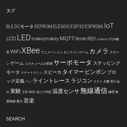
タグ
IoT
BLE
DCモータ
EEPROM
ELEGOO
ESP32
ESP8266
LED
LCD
MQTT
makeymakey
Node-RED
scratch
STEM教
XBee
カメラ
WiFi
育
アニメーション
オンラインゲーム
クロー
サーボモータ
ゲーム
ステッピング
ン
コスチュームの変更
タイマー
ピンポン
モータ
スピーカ
ブロ
ステートマシン
ライントレース
ラジコン
ック定義
ペン
リスト
分数
割り込
無線通信
実験
温度センサ
み
工作
幼児
当たり判定
物理
角
音楽
度制御
重力
SEARCH