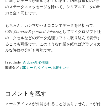
に新しいデータが追加されています。内容は最初の2行
のステータスメッセージを除いて、シリアルモニタの出
力と全く同じです。
もちろん、カンマやセミコロンでデータを区切って、
CSV(
Comma-Separated Values
)としてマイクロソフト社
のエクセルなどのデータ処理ソフトに取り込んで表示す
ることも可能です。このような作業を経ればグラフィカ
ルな評価や分析も可能です。
Filed Under:
Arduino初心者編
関連タグ：
SDカード
,
タイマー
,
温度センサ
コメントを残す
Reader
Interactions
メールアドレスが公開されることはありません。
*
が付