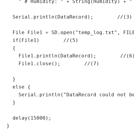
    " # Humidity: " + String(Humidity) + " 
  Serial.println(DataRecord);        //(3)

  File File1 = SD.open("temp_log.txt", FILE
  if(File1)        //(5)

  {

    File1.println(DataRecord);        //(6)
    File1.close();        //(7)

  }

  else {

    Serial.println("DataRecord could not be
  }

  delay(15000);

}