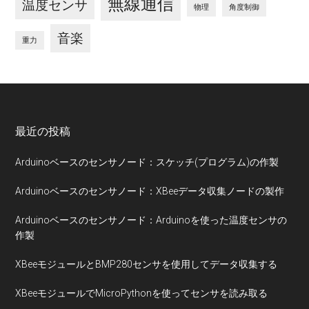
無線通信
温度センサ
物理
角度制御
音楽
重力
Footer
最近の投稿
Arduinoベースのセンサノード：スケッチ(プログラム)の作製
Arduinoベースのセンサノード：XBeeデータ収集ノードの製作
Arduinoベースのセンサノード：Arduinoを使った温度センサの
作製
XBeeモジュールとBMP280センサを使用してデータ収集する
XBeeモジュールでMicroPythonを使ってセンサを読み取る