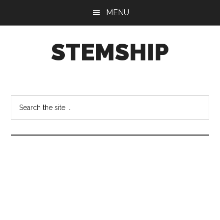
Skip
Skip
Skip
MENU
to
to
to
main
primary
footer
STEMSHIP
content
sidebar
も
の
づ
Search
く
the
り
site
を
...
通
し
て、
科
学
を