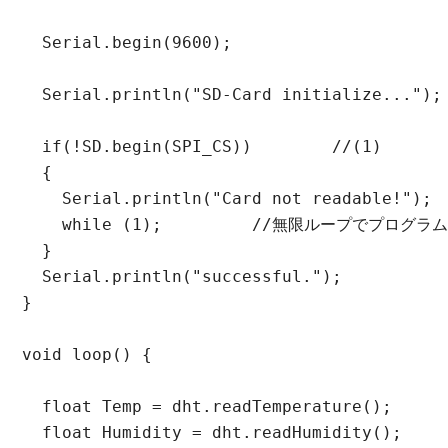
  Serial.begin(9600);

  Serial.println("SD-Card initialize...");

  if(!SD.begin(SPI_CS))        //(1)

  {

    Serial.println("Card not readable!");

    while (1);         //無限ループでプログラ
  }

  Serial.println("successful.");

}

void loop() {

  float Temp = dht.readTemperature();

  float Humidity = dht.readHumidity();
