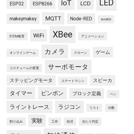
LED
IoT
LCD
ESP32
ESP8266
MQTT
makeymakey
Node-RED
scratch
XBee
WiFi
STEM教育
アニメーション
カメラ
ゲーム
オンラインゲーム
クローン
サーボモータ
コスチュームの変更
ステッピングモータ
スピーカ
ステートマシン
タイマー
ピンポン
ブロック定義
ペン
ライントレース
ラジコン
リスト
分数
実験
割り込み
工作
幼児
当たり判定