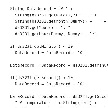
  String DataRecord = "# " + 

    String(ds3231.getDate(),2) + "." +

    String(ds3231.getMonth(Dummy)) + "." +

    ds3231.getYear() + ", " +

    ds3231.getHour(Dummy, Dummy) + ":";    
  if(ds3231.getMinute() < 10)

    DataRecord = DataRecord + "0";

  DataRecord = DataRecord + ds3231.getMinut
  if(ds3231.getSecond() < 10)

    DataRecord = DataRecord + "0";

  DataRecord = DataRecord + ds3231.getSecon
    " # Temperatur: " + String(Temp) +
