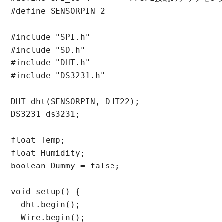
#define SENSORPIN 2

#include "SPI.h"

#include "SD.h"

#include "DHT.h"

#include "DS3231.h"

DHT dht(SENSORPIN, DHT22);

DS3231 ds3231;

float Temp;

float Humidity;

boolean Dummy = false;

void setup() {

  dht.begin();

  Wire.begin();
